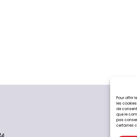
Pour offrir
les cookies
de consenti
que le comp
pas consent
certaines c
es
04 73 3