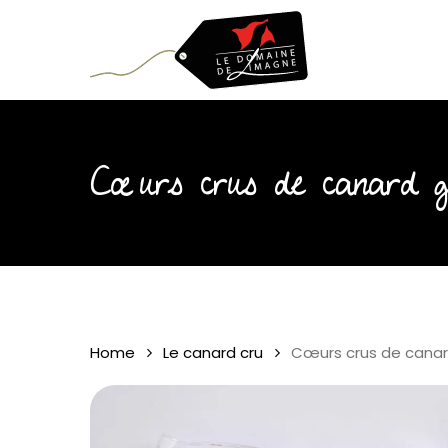
Skip
to
main
content
Cœurs crus de canard g
Home
Le canard cru
Cœurs crus de canar