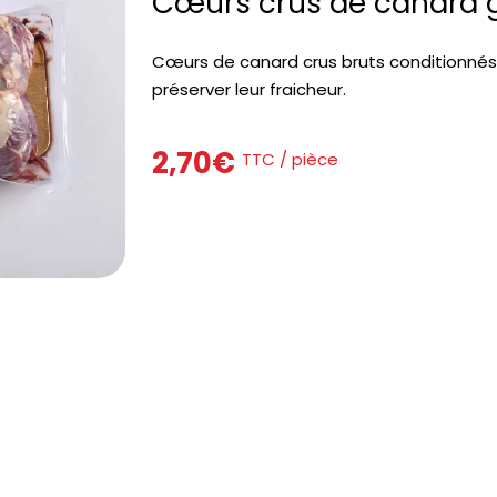
Cœurs crus de canard 
Cœurs de canard crus bruts conditionné
préserver leur fraicheur.
2,70
€
TTC / pièce