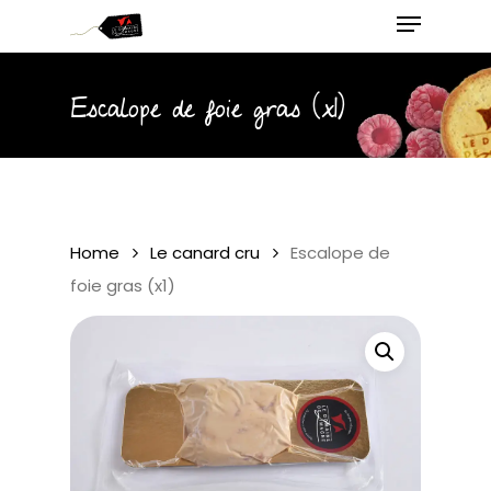
Menu
Skip
to
main
Close
content
Menu
Escalope de foie gras (x1)
Home
Le canard cru
Escalope de
foie gras (x1)