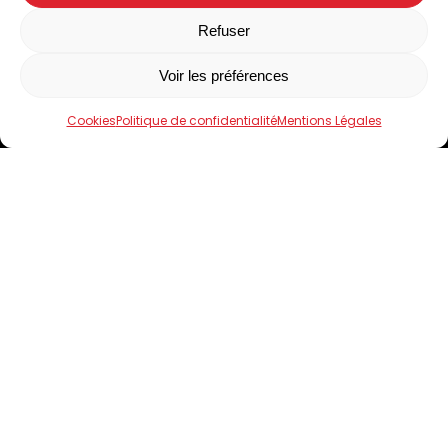
Suivez-nous sur Facebook
Facebook
Refuser
Voir les préférences
Accueil
Le Domaine de Limagne
Cookies
Politique de confidentialité
Mentions Légales
Nos produits
Boutiques
Contact
4.5
Click and collect
-
Mentions Légales
-