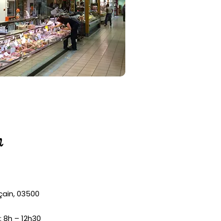
n
çain, 03500
 8h – 12h30