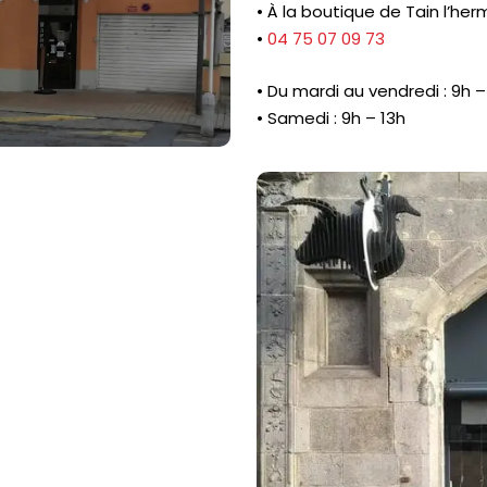
• À la boutique de Tain l’he
•
04 75 07 09 73
• Du mardi au vendredi : 9h –
• Samedi : 9h – 13h