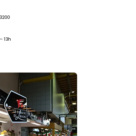
03200
– 13h