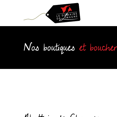
Skip
to
main
content
Nos boutiques
et boucher