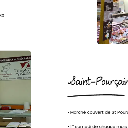
h30
Saint-Pourçai
• Marché couvert de St Pour
• 1
samedi de chaque mois :
er