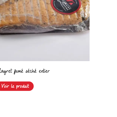
agret fumé séché entier
Voir le produit