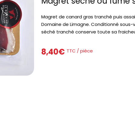
Magret séché ou fumé 
Magret de canard gras tranché puis assai
Domaine de Limagne. Conditionné sous-v
séché tranché conserve toute sa fraiche
8,40
€
TTC / pièce