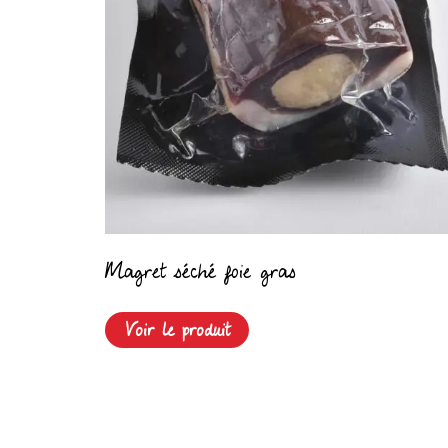
Magret séché foie gras
Voir le produit