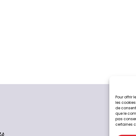
Pour offrir
les cookies
de consenti
que le comp
pas consent
certaines c
es
04 73 3