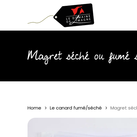
Skip
to
main
content
Magret séché ou fumé s
Home
Le canard fumé/séché
Magret séc