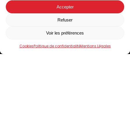
Accepter
Suivez-nous sur Facebook
Facebook
Refuser
Voir les préférences
Accueil
Le Domaine de Limagne
Cookies
Politique de confidentialité
Mentions Légales
Nos produits
Boutiques
Contact
4.5