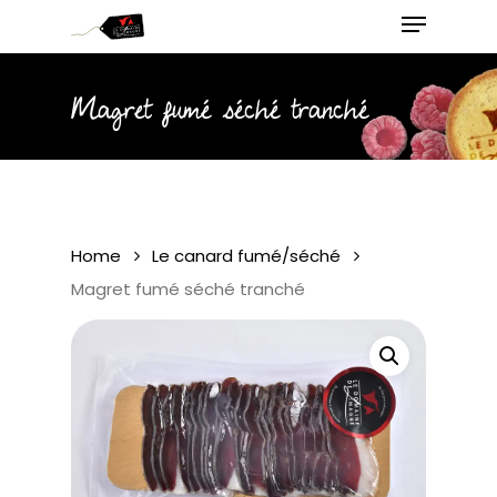
Menu
Skip
to
main
Close
content
Menu
Magret fumé séché tranché
Home
Le canard fumé/séché
Magret fumé séché tranché