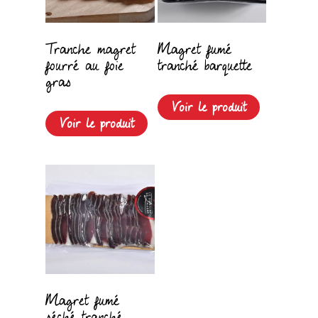
Tranche magret
Magret fumé
fourré au foie
tranché barquette
gras
Voir le produit
Voir le produit
Magret fumé
séché tranché