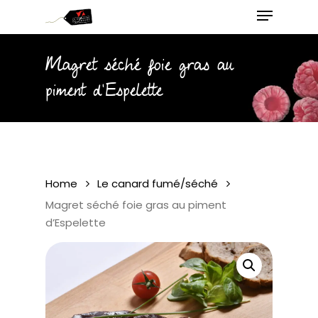
Menu
Skip
to
main
Close
Magret séché foie gras au
content
Menu
piment d’Espelette
Home
Le canard fumé/séché
Magret séché foie gras au piment
d’Espelette