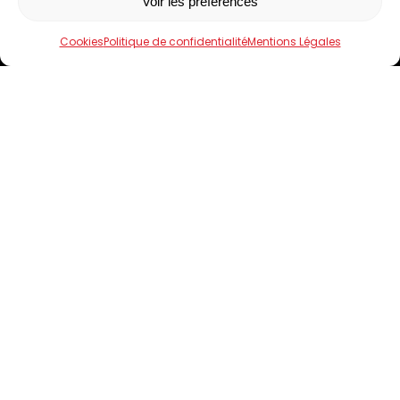
Voir les préférences
Accueil
Le Domaine de Limagne
Cookies
Politique de confidentialité
Mentions Légales
Nos produits
Boutiques
Contact
4.5
Click and collect
-
Mentions Légales
-
Confidentialité
-
Cookies
-
CGV
Fait avec amour à Clermont-Ferrand par
Numéria Communication