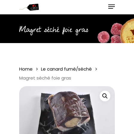
Menu
Skip
to
main
Close
content
Menu
Magret séché foie gras
Home
Le canard fumé/séché
Magret séché foie gras