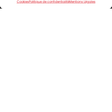
Le Domaine de Limagne
Cookies
Politique de confidentialité
Mentions Légales
Nos produits
Boutiques
Contact
4.5
Click and collect
-
Mentions Légales
-
Confidentialité
-
Cookies
-
CGV
Fait avec amour à Clermont-Ferrand par
Numéria Communication