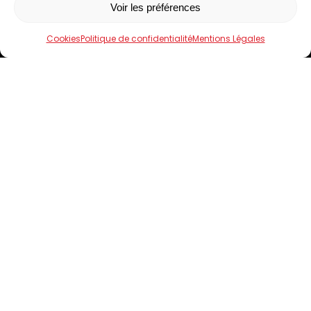
Voir les préférences
Le Domaine de Limagne
Nos produits
Cookies
Politique de confidentialité
Mentions Légales
Boutiques
Contact
4.5
Click and collect
-
Mentions Légales
-
Confidentialité
-
Cookies
-
CGV
Fait avec amour à Clermont-Ferrand par
Numéria Communication