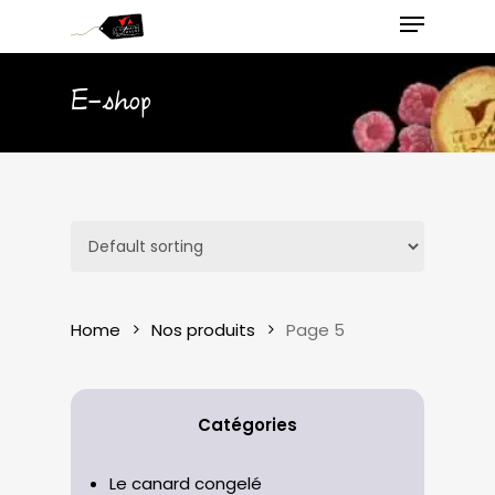
Menu
Skip
to
main
Close
E-shop
content
Menu
Home
Nos produits
Page 5
Catégories
Le canard congelé