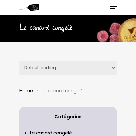
Menu
Skip
to
main
Close
Le canard congelé
content
Menu
Home
Le canard congelé
Catégories
Le canard congelé