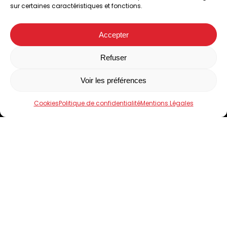
04 73 33 42 00
sur certaines caractéristiques et fonctions.
Suivez-nous sur Facebook
Accepter
Facebook
Refuser
Accueil
Voir les préférences
Le Domaine de Limagne
Nos produits
Cookies
Politique de confidentialité
Mentions Légales
Boutiques
Contact
4.5