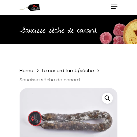
Menu
Skip
to
main
Close
content
Menu
Saucisse sèche de canard
Home
Le canard fumé/séché
Saucisse sèche de canard