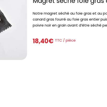
Magret séché foie gras 
Notre magret séché au foie gras et au poi
canard gras fourré au foie gras entier pu
poivre noir en grain avant d’être séché pe
18,40
€
TTC / pièce