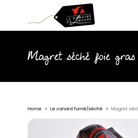
Skip
to
main
content
Magret séché foie gras
Home
Le canard fumé/séché
Magret séch