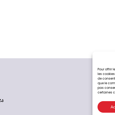
Pour offrir
les cookies
de consenti
que le comp
pas consent
certaines c
es
04 73 3
Ac