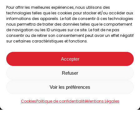
Pour offrir les meilleures expériences, nous utilisons des
technologies telles que les cookies pour stocker et/ou accéder aux
informations des appareils. Le fait de consentir à ces technologies
nous permettra de traiter des données telles que le comportement
de navigation ou les ID uniques sur ce site. Le fait de ne pas
consentir ou de retirer son consentement peut avoir un effet négatif
sur certaines caractéristiques et fonctions.
A l’abattoir de Chappes, 63720
04 73 33 42 00
Accepter
Suivez-nous sur Facebook
Facebook
Refuser
Voir les préférences
Accueil
Le Domaine de Limagne
Cookies
Politique de confidentialité
Mentions Légales
Nos produits
Boutiques
Contact