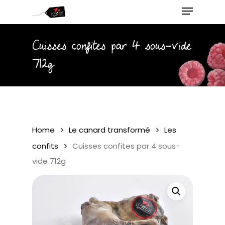
Menu
Skip
to
main
Close
Cuisses confites par 4 sous-vide
content
Menu
712g
Home
Le canard transformé
Les
confits
Cuisses confites par 4 sous-
vide 712g