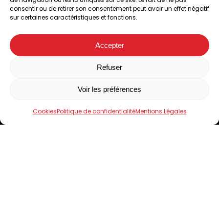
consentir ou de retirer son consentement peut avoir un effet négatif
sur certaines caractéristiques et fonctions.
A l’abattoir de Chappes, 63720
04 73 33 42 00
Accepter
Suivez-nous sur Facebook
Facebook
Refuser
Voir les préférences
Accueil
Le Domaine de Limagne
Cookies
Politique de confidentialité
Mentions Légales
Nos produits
Boutiques
Contact
4.5