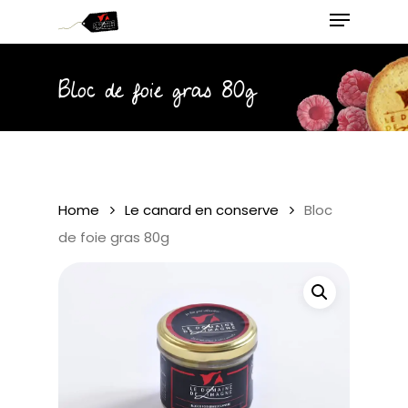
Menu
Skip
to
main
Close
content
Menu
Bloc de foie gras 80g
Home
Le canard en conserve
Bloc
de foie gras 80g