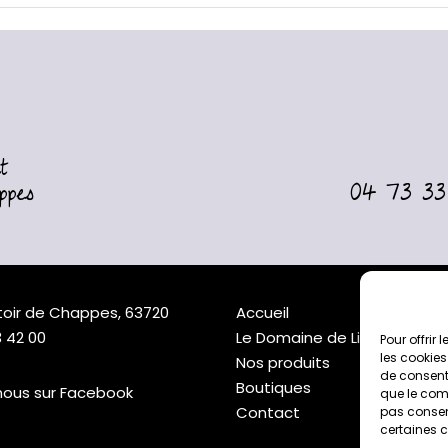
t
ppes
04 73 33
ttoir de Chappes, 63720
Accueil
 42 00
Le Domaine de Limagne
Pour offrir
les cookies
Nos produits
de consenti
Boutiques
nous sur Facebook
que le comp
cebook
Contact
pas consent
certaines c